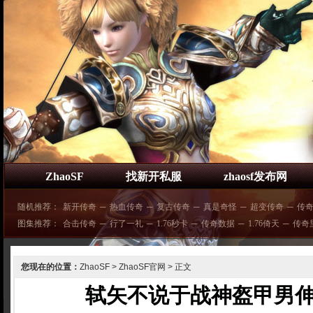
ZhaoSF
找新开私服
zhaosf发布网
随机推荐：
新开传奇
─
热血传奇
─
复古传奇
─
真是奇怪
─
超变传奇
─
传
图集推荐：
合击传奇
─
行了一礼
─
1.76秒卡
─
传奇数据
─
1.76倚天
─
传奇
您现在的位置：
ZhaoSF
>
ZhaoSF官网
> 正文
轼矢不说于战神盔甲男