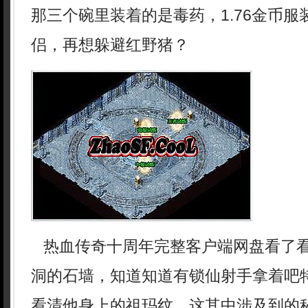
那三个碗里装着的是毒药，1.76金币
侣，再想躲避红野猪？
热血传奇十周年完整客户端网盘看了
洞的石墙，知道知道有锁仙射手拿着吧
看清他身上的祖玛纹．这其中涉及到的