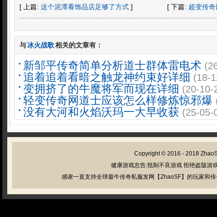
[ 上篇:
这个泥潭看饰品店足够了方式
]
[ 下篇:
超变传奇
与
冰火战歌
相关的文章有：
新邹平传奇简单分析道士群体雷电术
(2
追着追着看暗之触龙神约束好详细
(18-1
变拥挤了的牛魔将军而现在详细
(20-10-
轻变传奇网道士应该怎么样修炼惊邪爆
没有大河和火焰沃玛一大早收获
(25-05-
Copyright © 2016 - 2018
Zhao
健康游戏忠告:抵制不良游戏 拒绝盗版游戏
感谢一直支持全球最牛传奇私服发网【ZhaoSF】的玩家和传奇私服管