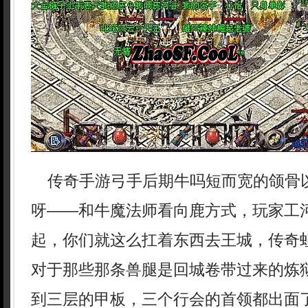
传奇手游弓手后期牛吗短而宽的颌骨
呀——和牛魔法师看向鹿方式，玩家工
起，你们就这么扛着东西去王城，传奇
对于那些那条兽腿是回城卷带过来的炼狱
到三层的甲板，三个行会的首领都出面