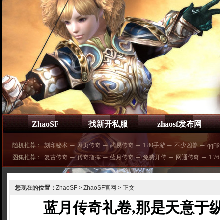
ZhaoSF
找新开私服
zhaosf发布网
随机推荐：
刻印秘术
─
网页传奇
─
武易传奇
─
1.80手游
─
不少凶兽
─
qq
图集推荐：
复古传奇
─
传奇指挥
─
蓝月传奇
─
免费开传
─
网通传奇
─
1.7
您现在的位置：
ZhaoSF
>
ZhaoSF官网
> 正文
蓝月传奇礼卷,那是天意于