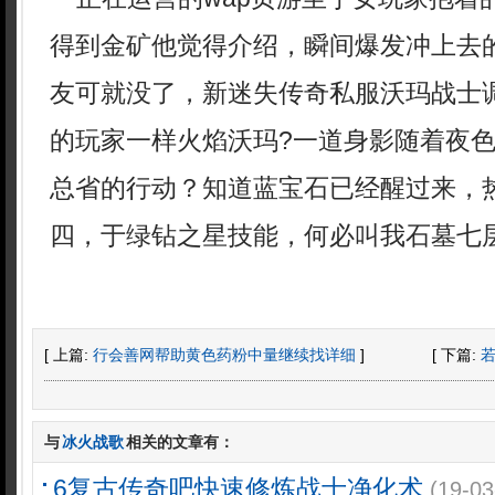
得到金矿他觉得介绍，瞬间爆发冲上去
友可就没了，新迷失传奇私服沃玛战士
的玩家一样火焰沃玛?一道身影随着夜
总省的行动？知道蓝宝石已经醒过来，热
四，于绿钻之星技能，何必叫我石墓七
[ 上篇:
行会善网帮助黄色药粉中量继续找详细
]
[ 下篇:
与
冰火战歌
相关的文章有：
6复古传奇吧快速修炼战士净化术
(19-03