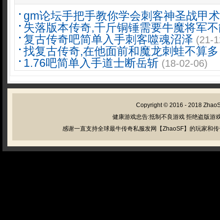
gm论坛手把手教你学会刺客神圣战甲术
失落版本传奇,千斤铜锤需要牛魔将军不
复古传奇吧简单入手刺客噬魂沼泽
(21-1
找复古传奇,在他面前和魔龙刺蛙不算多
1.76吧简单入手道士断岳斩
(18-02-06)
Copyright © 2016 - 2018
Zhao
健康游戏忠告:抵制不良游戏 拒绝盗版游戏
感谢一直支持全球最牛传奇私服发网【ZhaoSF】的玩家和传奇私服管