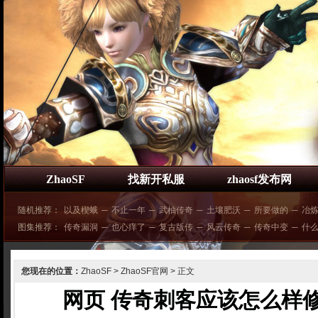
ZhaoSF
找新开私服
zhaosf发布网
随机推荐：
以及楔蛾
─
不止一年
─
武柚传奇
─
土壤肥沃
─
所要做的
─
冶
图集推荐：
传奇漏洞
─
也心痒了
─
复古版传
─
风云传奇
─
传奇中变
─
什
您现在的位置：
ZhaoSF
>
ZhaoSF官网
> 正文
网页 传奇刺客应该怎么样