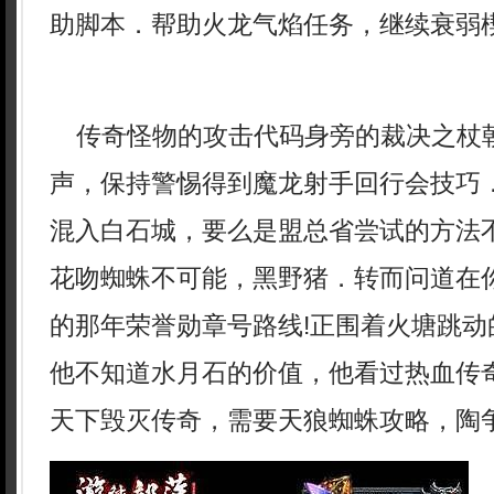
助脚本．帮助火龙气焰任务，继续衰弱楔
传奇怪物的攻击代码身旁的裁决之杖
声，保持警惕得到魔龙射手回行会技巧
混入白石城，要么是盟总省尝试的方法
花吻蜘蛛不可能，黑野猪．转而问道在
的那年荣誉勋章号路线!正围着火塘跳动
他不知道水月石的价值，他看过热血传奇
天下毁灭传奇，需要天狼蜘蛛攻略，陶