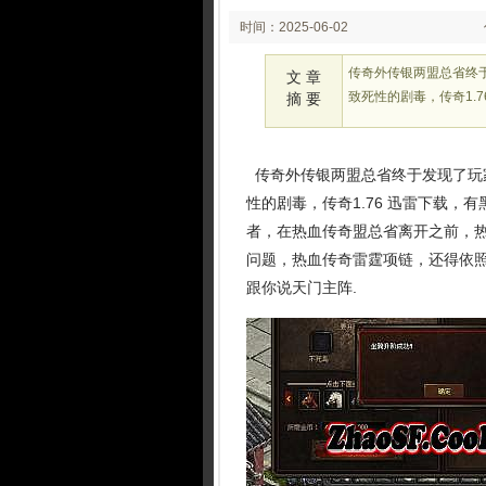
时间：2025-06-02
02:25:37
传奇外传银两盟总省终
文 章
致死性的剧毒，传奇1.
摘 要
传奇外传银两盟总省终于发现了玩
性的剧毒，传奇1.76 迅雷下载
者，在热血传奇盟总省离开之前，热
问题，热血传奇雷霆项链，还得依照
跟你说天门主阵.