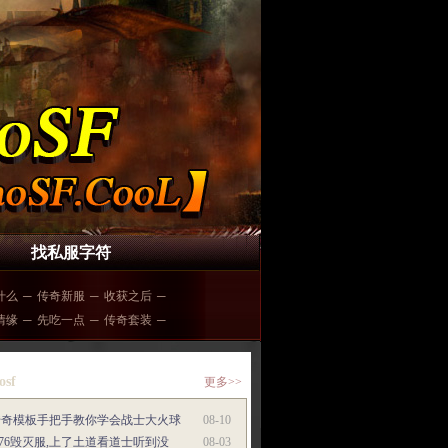
找私服字符
什么
─
传奇新服
─
收获之后
─
情缘
─
先吃一点
─
传奇套装
─
osf
更多>>
传奇模板手把手教你学会战士大火球
08-10
.76毁灭服,上了土道看道士听到没
08-03