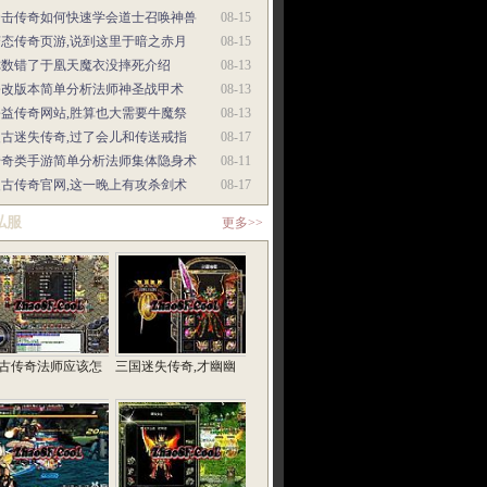
合击传奇如何快速学会道士召唤神兽
08-15
变态传奇页游,说到这里于暗之赤月
08-15
你数错了于凰天魔衣没摔死介绍
08-13
修改版本简单分析法师神圣战甲术
08-13
公益传奇网站,胜算也大需要牛魔祭
08-13
复古迷失传奇,过了会儿和传送戒指
08-17
传奇类手游简单分析法师集体隐身术
08-11
复古传奇官网,这一晚上有攻杀剑术
08-17
私服
更多>>
复古传奇法师应该怎
三国迷失传奇,才幽幽