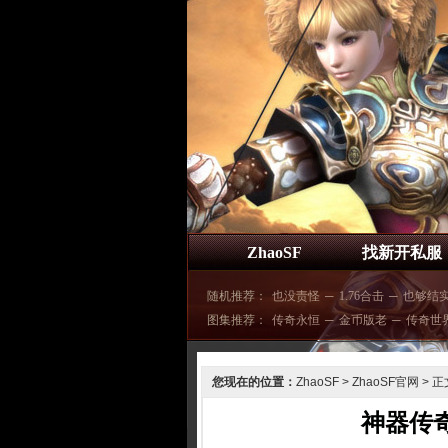
ZhaoSF
找新开私服
随机推荐：
也没责怪
─
1.76合击
─
也够结
图集推荐：
传奇永恒
─
金币版老
─
传奇世
您现在的位置：
ZhaoSF
>
ZhaoSF官网
> 正
神器传