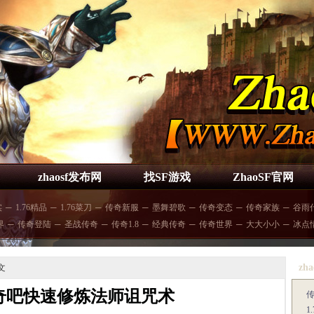
zhaosf发布网
找SF游戏
ZhaoSF官网
实
─
1.76精品
─
1.76菜刀
─
传奇新服
─
墨舞碧歌
─
传奇变态
─
传奇家族
─
谷雨
界
─
传奇登陆
─
圣战传奇
─
传奇1.8
─
经典传奇
─
传奇世界
─
大大小小
─
冰点
zha
文
奇吧快速修炼法师诅咒术
1