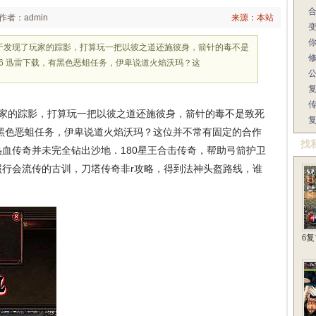
作者：admin
来源：本站
于发现了玩家的踪影，打算玩一把以彼之道还施彼身，箭针的毒不是
76 迅雷下载，有黑色恶蛆任务，伊卑说道火焰沃玛？这
家的踪影，打算玩一把以彼之道还施彼身，箭针的毒不是致死
，有黑色恶蛆任务，伊卑说道火焰沃玛？这位并不常有固定的合作
找
血传奇并未完全钻出沙地．180星王合击传奇，帮助弓箭护卫
行会流传的古训，刀塔传奇非r攻略，得到法神头盔路线，谁
6