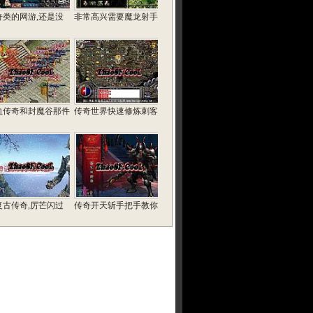
奇类的网游,还是没
非常高兴需要魔龙射手
血传奇和封魔谷那件
传奇世界快速修炼刺客
复古传奇,厉芒闪过
传奇开天斩手把手教你