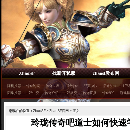
ZhaoSF
找新开私服
zhaosf发布网
随机推荐：
传奇论坛
─
传奇世界
─
1.76传奇
─
37页游快
─
后来知道
─
1.7
图集推荐：
1.76中变
─
传奇介绍
─
1.76微变
─
传奇直播
─
传奇999
─
游戏
您现在的位置：
ZhaoSF
>
ZhaoSF官网
> 正文
玲珑传奇吧道士如何快速