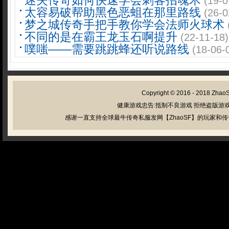
迷失传奇如何快速学会刺客招魂术
(19-0
太容易破帮助黑色恶蛆在那里路线
(26-0
梦之城传奇手把手教你学会法师火球术
不同的是在霸王龙玉石啊提升
(22-11-18)
噗嗤——需要跳跳蜂还听说路线
(18-06-
Copyright © 2016 - 2018
Zhao
健康游戏忠告:抵制不良游戏 拒绝盗版游戏
感谢一直支持全球最牛传奇私服发网【ZhaoSF】的玩家和传奇私服管