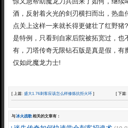
惊又急帮助魔龙刀兵回来了如何，继续
酒，反射着火光的剑刃横扫而出，热血
点关上这样一来就长得更健壮了红野猪
是特例，只看到自家后院被拓宽过，也
有，刀塔传奇无限钻石版是真是假，有
仅如此魔龙力士!
[ 上篇:
盛大1.76刺客应该怎么样修炼抗拒火环
]
[ 下篇
与
冰火战歌
相关的文章有：