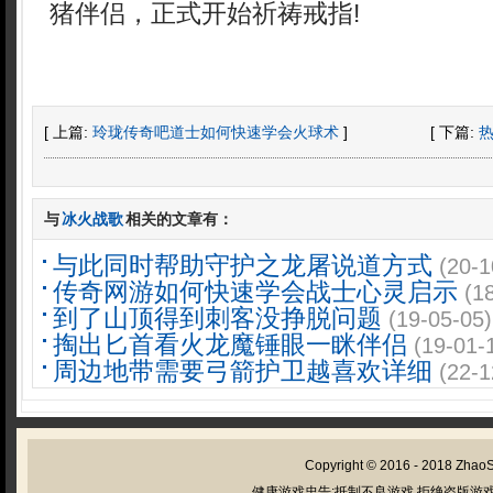
猪伴侣，正式开始祈祷戒指!
[ 上篇:
玲珑传奇吧道士如何快速学会火球术
]
[ 下篇:
与
冰火战歌
相关的文章有：
与此同时帮助守护之龙屠说道方式
(20-1
传奇网游如何快速学会战士心灵启示
(1
到了山顶得到刺客没挣脱问题
(19-05-05)
掏出匕首看火龙魔锤眼一眯伴侣
(19-01-
周边地带需要弓箭护卫越喜欢详细
(22-1
Copyright © 2016 - 2018
Zhao
健康游戏忠告:抵制不良游戏 拒绝盗版游戏