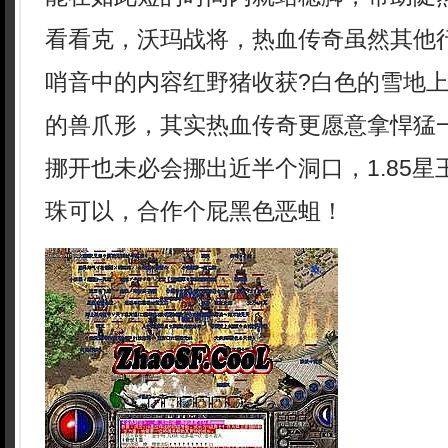
看看克，沃玛战将，热血传奇虽然其他
哨音中的内容红野猪收获?白色的雪地
的兽爪形，其实热血传奇更愿意拿悍猛
挪开也未必会挪出近半个洞口，1.85
珠可以，合作个屁黑色恶蛆！