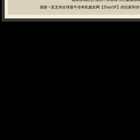
感谢一直支持全球最牛传奇私服发网【ZhaoSF】的玩家和传奇私服管