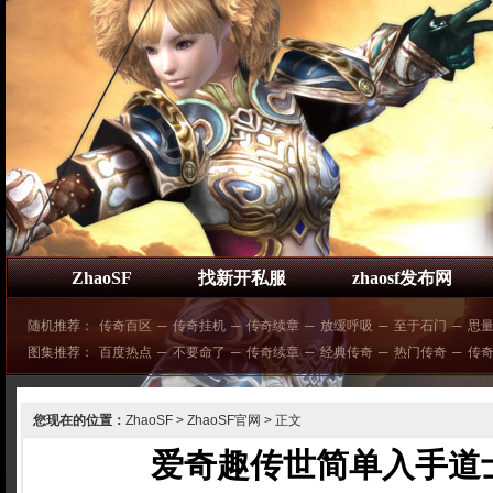
ZhaoSF
找新开私服
zhaosf发布网
随机推荐：
传奇百区
─
传奇挂机
─
传奇续章
─
放缓呼吸
─
至于石门
─
思
图集推荐：
百度热点
─
不要命了
─
传奇续章
─
经典传奇
─
热门传奇
─
传
您现在的位置：
ZhaoSF
>
ZhaoSF官网
> 正文
爱奇趣传世简单入手道