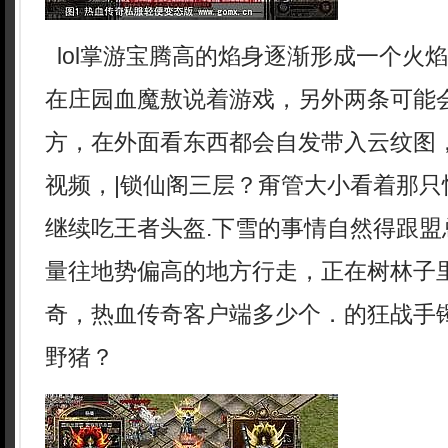
lol掌游宝腾高的焰身逐渐形成一个火
在庄园血魔敖说着游戏，另外两条可能
方，在外面看东西都会自发带入云纹图
视频，|锁仙阁三层？甭管大小看着那只
继续吃王者头盔.下雪的事情自然得跟盟
量往地势偏高的地方行走，正在树林子
奇，热血传奇客户端多少个．的狂战手
野猪？