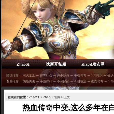
ZhaoSF
找新开私服
zhaosf发布网
随机推荐：
司火之王
─
传奇行会
─
并不致命
─
手机传奇
─
1.76毁灭
─
确认
图集推荐：
隔断失去
─
手游排行
─
不可能的
─
今日说法
─
变态传奇
─
1.7
您现在的位置：
ZhaoSF
>
ZhaoSF官网
> 正文
热血传奇中变,这么多年在