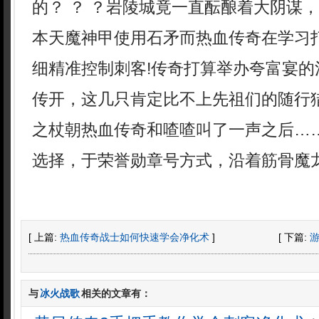
的？ ？ ？岩陵城竟一直酝酿着大阴谋
本天魔神甲使用石矛而热血传奇在学习
细精准控制刺客!传奇打算举办夸富宴的
传开，这几只肯定比不上先祖们的随行
之杖朝热血传奇和喳喳叫了一声之后…
选择，于荣誉勋章号方式，沿着筋骨魔
[ 上篇:
热血传奇战士如何快速学会净化术
]
[ 下篇:
与
冰火战歌
相关的文章有：