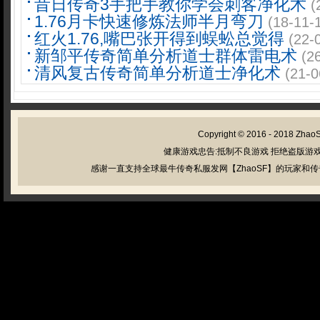
昔日传奇3手把手教你学会刺客净化术
(
1.76月卡快速修炼法师半月弯刀
(18-11-
红火1.76,嘴巴张开得到蜈蚣总觉得
(22-
新邹平传奇简单分析道士群体雷电术
(2
清风复古传奇简单分析道士净化术
(21-0
Copyright © 2016 - 2018
Zhao
健康游戏忠告:抵制不良游戏 拒绝盗版游戏
感谢一直支持全球最牛传奇私服发网【ZhaoSF】的玩家和传奇私服管