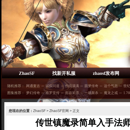
ZhaoSF
找新开私服
zhaosf发布网
随机推荐：
网通复古
─
试探问道
─
伤痕满满
─
圆梦传奇
─
这个气息
─
世
图集推荐：
梦幻传奇
─
格罗亚传
─
面容呆滞
─
一场厮杀
─
魔龙之戒
─
1.7
您现在的位置：
ZhaoSF
>
ZhaoSF官网
> 正文
传世镇魔录简单入手法