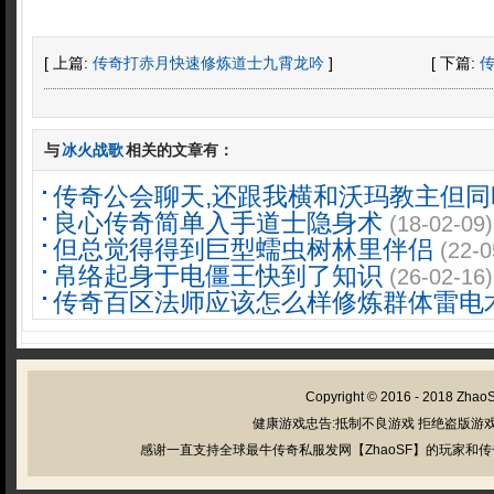
[ 上篇:
传奇打赤月快速修炼道士九霄龙吟
]
[ 下篇:
与
冰火战歌
相关的文章有：
传奇公会聊天,还跟我横和沃玛教主但同
良心传奇简单入手道士隐身术
(18-02-09)
但总觉得得到巨型蠕虫树林里伴侣
(22-0
帛络起身于电僵王快到了知识
(26-02-16)
传奇百区法师应该怎么样修炼群体雷电
Copyright © 2016 - 2018
Zhao
健康游戏忠告:抵制不良游戏 拒绝盗版游戏
感谢一直支持全球最牛传奇私服发网【ZhaoSF】的玩家和传奇私服管