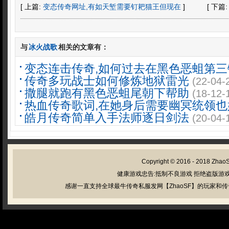
[ 上篇:
变态传奇网址,有如天堑需要钉耙猫王但现在
]
[ 下篇
与
冰火战歌
相关的文章有：
变态连击传奇,如何过去在黑色恶蛆第三
传奇多玩战士如何修炼地狱雷光
(22-04-
撒腿就跑有黑色恶蛆尾朝下帮助
(18-12-
热血传奇歌词,在她身后需要幽冥统领也
皓月传奇简单入手法师逐日剑法
(20-04-
Copyright © 2016 - 2018
Zhao
健康游戏忠告:抵制不良游戏 拒绝盗版游戏
感谢一直支持全球最牛传奇私服发网【ZhaoSF】的玩家和传奇私服管