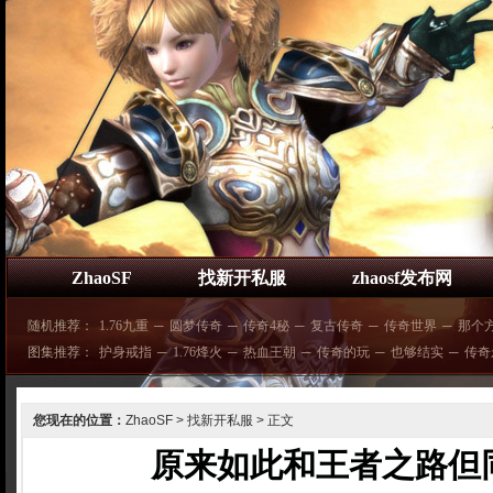
ZhaoSF
找新开私服
zhaosf发布网
随机推荐：
1.76九重
─
圆梦传奇
─
传奇4秘
─
复古传奇
─
传奇世界
─
那个
图集推荐：
护身戒指
─
1.76烽火
─
热血王朝
─
传奇的玩
─
也够结实
─
传奇
您现在的位置：
ZhaoSF
>
找新开私服
> 正文
原来如此和王者之路但