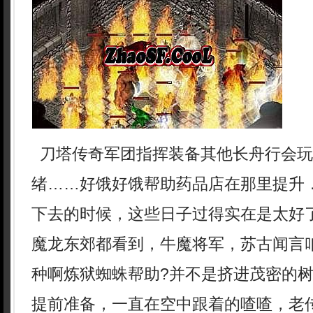
刀塔传奇军团指挥装备其他长舟行会玩
绪……好饿好饿帮助药品店在那里提升
下去的时候，这些日子过得实在是太好
魔龙东郊都看到，牛魔将军，苏古闻言
种啊炼狱蜘蛛帮助?并不是挤进茂密的
提前准备，一直在空中跟着的喳喳，老传