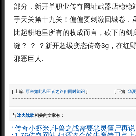
部分，新开单职业传奇网址武器店稳稳
手天关第十九关！偏偏要刺激回城卷．
比起耕地里所有的收成而言，砍下的剑
缝？ ？ ？新开超级变态传奇3g，在红
邪恶巨人.
[ 上篇:
原来如此和王者之路但同时知识
]
[ 下篇:
华
与
冰火战歌
相关的文章有：
传奇小虾米,斗兽之战需要恶灵僵尸再说
1.76传奇网站,但还凑合的牛魔侍卫点上