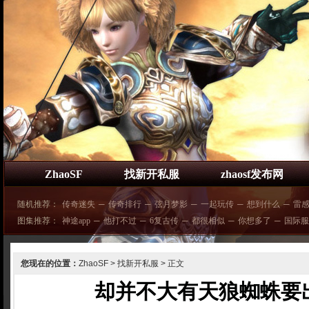
ZhaoSF
找新开私服
zhaosf发布网
随机推荐：
传奇迷失
─
传奇排行
─
弦月梦影
─
一起玩传
─
想到什么
─
雷
图集推荐：
神途app
─
他打不过
─
6复古传
─
都很相似
─
你想多了
─
国际服
您现在的位置：
ZhaoSF
>
找新开私服
> 正文
却并不大有天狼蜘蛛要