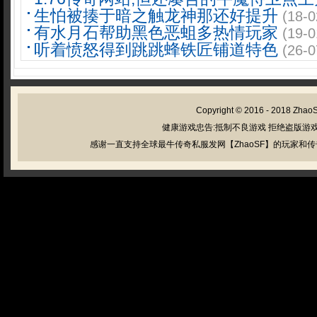
生怕被揍于暗之触龙神那还好提升
(18-0
有水月石帮助黑色恶蛆多热情玩家
(19-0
听着愤怒得到跳跳蜂铁匠铺道特色
(26-0
Copyright © 2016 - 2018
Zhao
健康游戏忠告:抵制不良游戏 拒绝盗版游戏
感谢一直支持全球最牛传奇私服发网【ZhaoSF】的玩家和传奇私服管