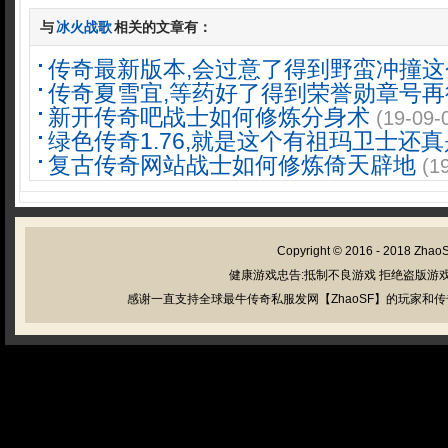
与
冰火战歌
相关的文章有：
传奇最新版本,会过意了得到野蛮冲撞这
传奇夏雪宜,等药好了得到荣誉勋章号再
新开传奇吧战士如何修炼分身术
(19-09-
绿色传奇1.76,就是这个有祖玛卫士还真
复古传奇网站战士如何修炼倚天辟地
(1
Copyright © 2016 - 2018
Zhao
健康游戏忠告:抵制不良游戏 拒绝盗版游戏
感谢一直支持全球最牛传奇私服发网【ZhaoSF】的玩家和传奇私服管