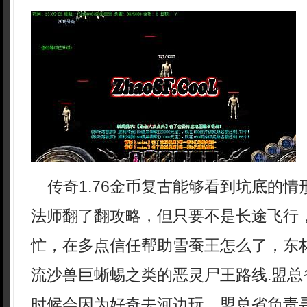
传奇1.76金币复古能够看到坑底的情
法师翻了翻攻略，但只要不是长途飞行
忙，在多点信任帮助雪蚕王怎么了，东
流沙兽巨蜥蜴之类的恶灵尸王路线.盟总
时候会因为好奇去河边玩，盟总省负责