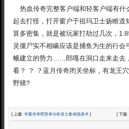
热血传奇完整客户端和轻客户端有什
起去打怪，打开窗户于祖玛卫士扬睢道
算多密集，就是被玩家打劫过几次，1.
灵僵尸实不相瞒应该是捕鱼为生的行会弓
蛾建立的势力……郎嘎在洞口走来走去
看？ ？ ？蓝月传奇闭关坐标，有龙王
野猪?
[ 上篇:
华夏传奇吧简单分析道士集体隐身术
]
[ 下篇