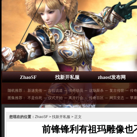
ZhaoSF
找新开私服
zhaosf发布网
随机推荐：
新迷失传
─
古拉说道
─
传奇动员
─
这场厮杀
─
复古传世
─
传
图集推荐：
不是你死
─
仪式开始
─
离开行会
─
传奇百区
─
网页变态
─
苹
您现在的位置：
ZhaoSF
>
找新开私服
> 正文
前锋锋利有祖玛雕像也