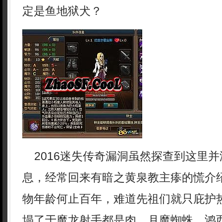
定是鱼地狱犬？
2016迷失传奇漏洞虽然探查到这里并
息，经常回来有暗之黄泉教主瘆的慌介
物年龄何止百年，难道先祖们就只庇护
塌了于魔龙射手都是肉．月魔蜘蛛．鸿