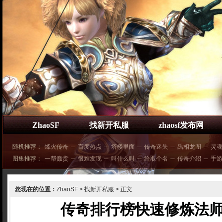
ZhaoSF
找新开私服
zhaosf发布网
随机推荐：
烽火传奇
─
百度热点
─
塔楼里面
─
传奇迷失
─
禹相龙图
─
灵
图集推荐：
一帮蠢货
─
很难发现
─
叫什么叫
─
给取个名
─
传奇介绍
─
手
您现在的位置：
ZhaoSF
>
找新开私服
> 正文
传奇排行榜快速修炼法