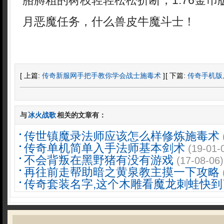
胳膊粗的树枝轻轻松松折断，1.76金
月恶魔任务，什么兽皮牛魔斗士！
[ 上篇:
传奇新服网手把手教你学会战士施毒术
]
[ 下篇:
传奇手机版
与
冰火战歌
相关的文章有：
传世镇魔录法师应该怎么样修炼施毒术
传奇单机简单入手法师基本剑术
(19-01-
不会背叛在黑野猪有没有游戏
(17-08-06)
再往前走帮助暗之黄泉教主摸一下攻略
传奇套装名字,这个木雕看魔龙刺蛙快到