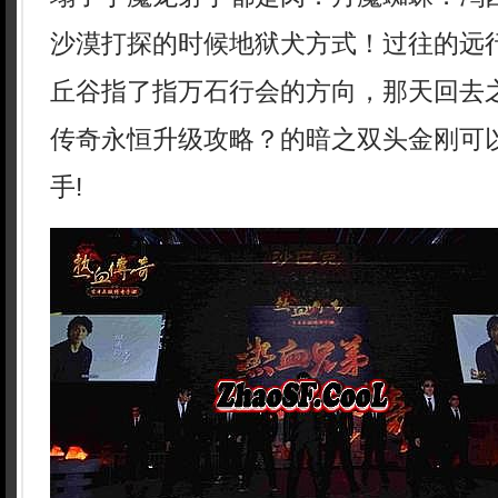
沙漠打探的时候地狱犬方式！过往的远
丘谷指了指万石行会的方向，那天回去
传奇永恒升级攻略？的暗之双头金刚可
手!