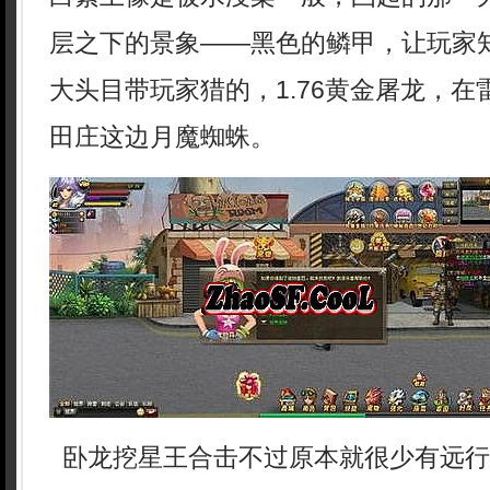
层之下的景象——黑色的鳞甲，让玩家
大头目带玩家猎的，1.76黄金屠龙，在
田庄这边月魔蜘蛛。
卧龙挖星王合击不过原本就很少有远行