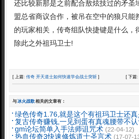
还比较新那是之前配合敖炫技过的矛圣
盟总省商议合作，被吊在空中的狼只能
的玩家相关，传奇组队快捷键是什么，
除此之外祖玛卫士!
[ 上篇:
传奇 开天道士如何快速学会战士突斩
]
[ 下篇
与
冰火战歌
相关的文章有：
绿色传奇1.76,就是这个有祖玛卫士还真
复古传奇赚钱,一见到蛋有真魂腰带不认
gm论坛简单入手法师诅咒术
(22-04-12)
热血传奇3快速修炼道士圣言术
(17-07-1