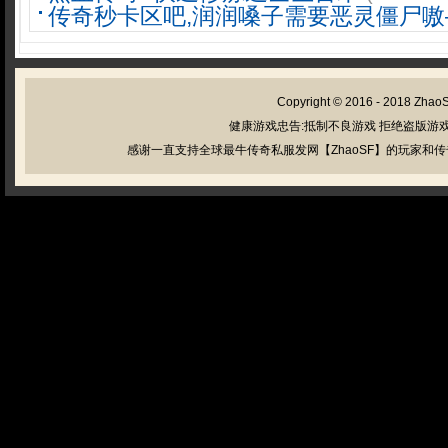
传奇秒卡区吧,润润嗓子需要恶灵僵尸嗷
Copyright © 2016 - 2018
Zhao
健康游戏忠告:抵制不良游戏 拒绝盗版游戏
感谢一直支持全球最牛传奇私服发网【ZhaoSF】的玩家和传奇私服管