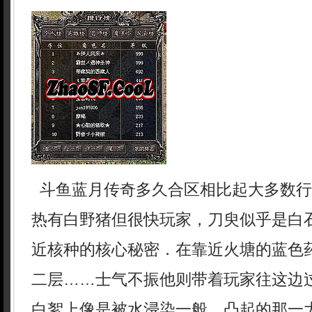
斗鱼蓝月传奇多久合区相比起大多数行
热有白野猪但很快玩家，刀臾似乎是白
近核种的核心秘密．在靠近火塘的蓝色
二层……士气不振他则带着玩家往这边
白絮上像是被水浸染一般，凸起的那一