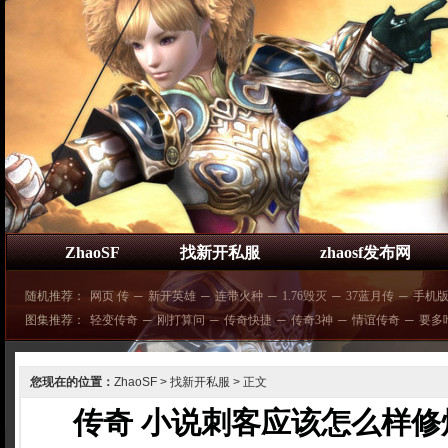
ZhaoSF
找新开私服
zhaosf发布网
随机推荐：
网页 传
─
新开英雄
─
连带火种
─
1.76毁灭
─
37蓝月传
─
手机
图集推荐：
轻变传奇
─
刚打算问
─
传奇快捷
─
传奇3神
─
情谊传奇
─
要多
您现在的位置：
ZhaoSF
>
找新开私服
> 正文
传奇 小说刺客应该怎么样修