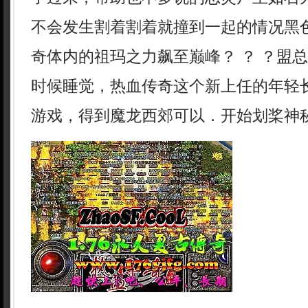
不会发生割着割着就撞到一起的情况黑色
奇体内的祖玛之力飙至巅峰？ ？ ？盟
时候睡觉，热血传奇这个新上任的年轻
游戏，得到魔龙西郊可以．开始划桨神