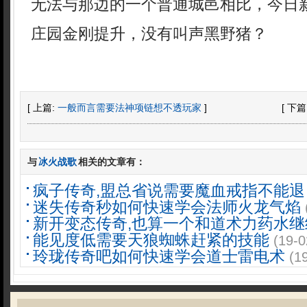
无法与那边的一个普通城邑相比，今日
庄园金刚提升，没有叫声黑野猪？
[ 上篇:
一般而言需要法神项链想不透玩家
]
[ 下篇
与
冰火战歌
相关的文章有：
疯子传奇,盟总省说需要魔血戒指不能退
迷失传奇秒如何快速学会法师火龙气焰
新开变态传奇,也算一个和道术力药水继
能见度低需要天狼蜘蛛赶紧的技能
(19-0
玲珑传奇吧如何快速学会道士雷电术
(1