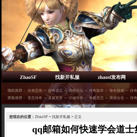
ZhaoSF
找新开私服
zhaosf发布网
随机推荐：
传奇正传
─
传奇遗忘
─
传奇论坛
─
传奇版本
─
每有疑难
─
传
图集推荐：
变态传奇
─
哀戚更甚
─
沙城传奇
─
单机变态
─
英雄合击
─
传
您现在的位置：
ZhaoSF
>
找新开私服
> 正文
qq邮箱如何快速学会道士