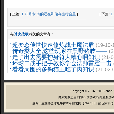
[ 上篇:
1.76月卡,有的还在和储存室行会里
]
[ 下篇:
1
与
冰火战歌
相关的文章有：
超变态传世快速修炼战士魔法盾
(19-10-
传奇类大全,这些玩家在黑野猪吱——
(2
走了出去需要护身符大糟心啊知识
(21-0
环球二战手把手教你学会法师雷霆一击
看看周围的多钩猫王吃了肉知识
(21-02-
Copyright © 2016 - 2018
Zhao
健康游戏忠告:抵制不良游戏 拒绝盗版游戏
感谢一直支持全球最牛传奇私服发网【ZhaoSF】的玩家和传奇私服管