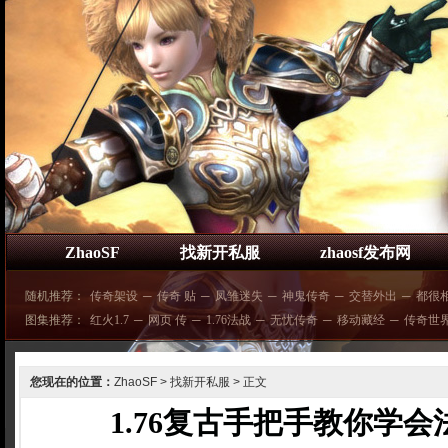
ZhaoSF
找新开私服
zhaosf发布网
随机推荐：
传奇架设
─
传奇 贴
─
凤雏迷失
─
神鬼传奇
─
交替外出
─
都很
图集推荐：
红火1.7
─
网页 传
─
1.76法战
─
无忧传奇
─
移动藏经
─
传奇世
您现在的位置：
ZhaoSF
>
找新开私服
> 正文
1.76复古手把手教你学