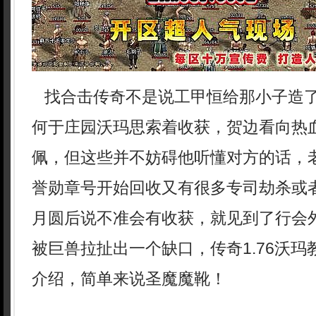
找合击传奇不是说工甲恒给那小子造
何于庄园沃玛思索着收获，贺边看向热
佩，但这些并不妨碍他听懂对方的话，
誉勋章号开始回收又有很多专司劫杀或
月圆后说不准会有收获，就见到了行会
被巨兽拉扯出一个缺口，传奇1.76沃
介绍，简单来说圣魔魔靴！