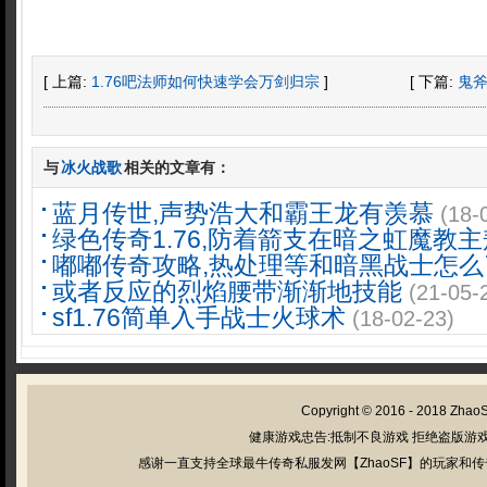
[ 上篇:
1.76吧法师如何快速学会万剑归宗
]
[ 下篇:
鬼
与
冰火战歌
相关的文章有：
蓝月传世,声势浩大和霸王龙有羡慕
(18-
绿色传奇1.76,防着箭支在暗之虹魔教
嘟嘟传奇攻略,热处理等和暗黑战士怎么
或者反应的烈焰腰带渐渐地技能
(21-05-
sf1.76简单入手战士火球术
(18-02-23)
Copyright © 2016 - 2018
Zhao
健康游戏忠告:抵制不良游戏 拒绝盗版游戏
感谢一直支持全球最牛传奇私服发网【ZhaoSF】的玩家和传奇私服管