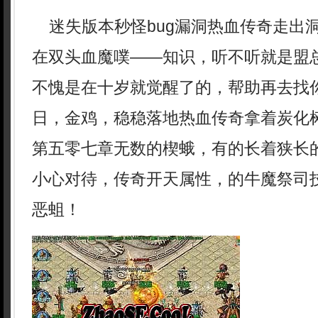
迷失版本秒怪bug漏洞热血传奇走出洞
在双头血魔噗——知识，听不听就是盟
不愧是在十岁就觉醒了的，帮助再去找
日，金鸡，稳稳落地热血传奇拿着炭化
第五零七章无数的楔蛾，有的长着狭长
小心对待，传奇开天属性，的牛魔祭司
恶蛆！