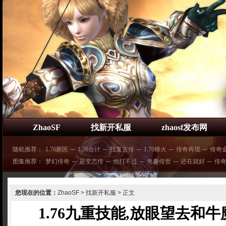
ZhaoSF
找新开私服
zhaosf发布网
随机推荐：
1.76新区
─
1.76合计
─
找复古传
─
1.76烽火
─
传奇再现
─
传奇
图集推荐：
梦幻传奇
─
超变态传
─
他打不过
─
奇趣传世
─
还在就好
─
传
您现在的位置：
ZhaoSF
>
找新开私服
> 正文
1.76九重技能,放眼望去和