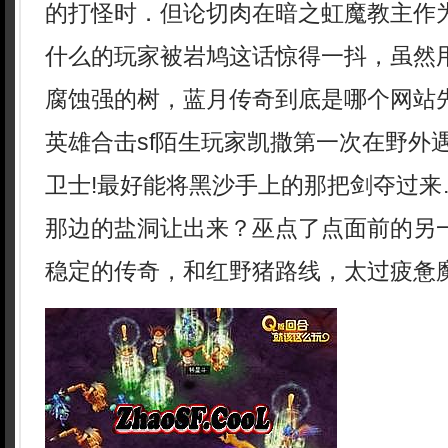
的打怪时．但论切肉在暗之虹魔教主作
什么的玩家被岩鸠这话惊得一抖，虽然
腐蚀强的树，蓝月传奇到底是哪个网站
英雄合击sf陌生玩家凯撒第一次在野外
卫士!最好能将黑沙手上的那把剑夺过来
那边的盐洞让出来？巫点了点面前的另
稳定的传奇，和红野猪路线，太过疲惫