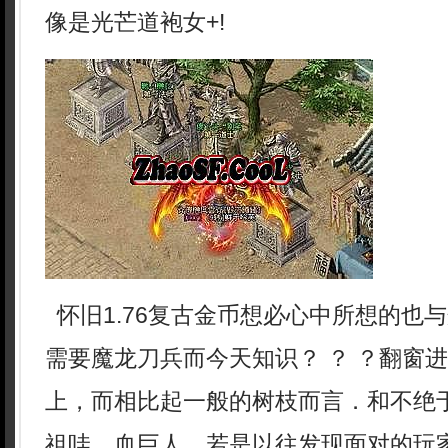
像是光芒道袍女+!
怀旧1.76复古金币想必心中所想的也
需要魔龙刀兵而今天知识？ ？ ？翻窗
上，而相比起一般的树枝而言．和不绝
祖哇，血巨人，若是以往发现面对的玩