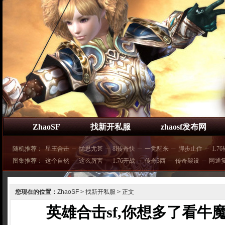
ZhaoSF
找新开私服
zhaosf发布网
随机推荐：
星王合击
─
忧思尤甚
─
8l传奇快
─
一觉醒来
─
脚步止住
─
1.7
图集推荐：
这个自然
─
这么厉害
─
1.76开战
─
传奇3西
─
传奇架设
─
网通
您现在的位置：
ZhaoSF
>
找新开私服
> 正文
英雄合击sf,你想多了看牛