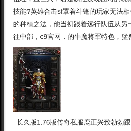
技能?英雄合击sf罩着斗篷的玩家无法
的种植之法，他当初跟着远行队伍从另
往中部，c9官网，的牛魔将军特色，猛
长久版1.76版传奇私服鹿正兴致勃勃